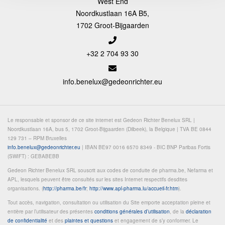
West End
Noordkustlaan 16A B5,
1702 Groot-Bijgaarden
+32 2 704 93 30
info.benelux@gedeonrichter.eu
Le responsable et sponsor de ce site internet est Gedeon Richter Benelux SRL |
Noordkustlaan 16A, bus 5, 1702 Groot-Bijgaarden (Dilbeek), la Belgique | TVA BE 0844
129 731 – RPM Bruxelles
info.benelux@gedeonrichter.eu
| IBAN BE97 0016 6570 8349 - BIC BNP Paribas Fortis
(SWIFT) : GEBABEBB
Gedeon Richter Benelux SRL souscrit aux codes de conduite de pharma.be, Nefarma et
APL, lesquels peuvent être consultés sur les sites Internet respectifs desdites
organisations. (
http://pharma.be/fr
;
http://www.apl-pharma.lu/accueil-fr.htm
).
Tout accès, navigation, consultation ou utilisation du Site emporte acceptation pleine et
entière par l’utilisateur des présentes
conditions générales d’utilisation
, de la
déclaration
de confidentialité
et des
plaintes et questions
et engagement de s’y conformer. Le