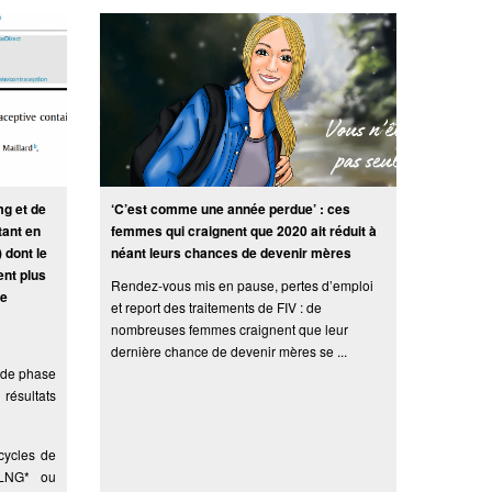
mg et de
‘C’est comme une année perdue’ : ces
tant en
femmes qui craignent que 2020 ait réduit à
 dont le
néant leurs chances de devenir mères
ent plus
Rendez-vous mis en pause, pertes d’emploi
se
et report des traitements de FIV : de
nombreuses femmes craignent que leur
dernière chance de devenir mères se ...
 de phase
résultats
cycles de
/LNG* ou