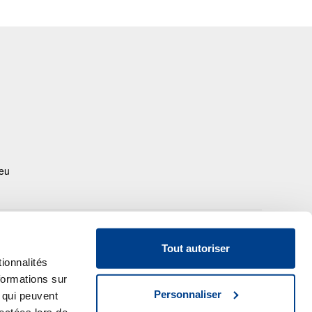
.eu
out accès, navigation, consultation ou utilisation du Site emporte acceptation
eine et entière par l’utilisateur des présentes
conditions générales d’utilisation
,
Tout autoriser
e la
déclaration de confidentialité
et des
plaintes et questions
et engagement
ionnalités
e s’y conformer. Le contenu de ce site est déterminé par Gedeon Richter
formations sur
enelux. Gedeon Richter Benelux veut vous informer de leurs activités dans le
Personnaliser
enelux. Ce site est destiné aux professionnels dans les soins de santé, aux
, qui peuvent
tients et le grand public.