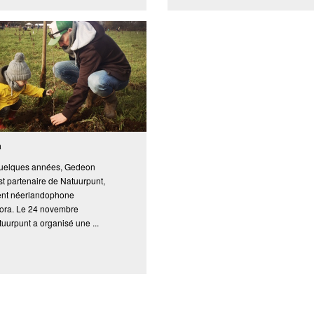
a
uelques années, Gedeon
st partenaire de Natuurpunt,
lent néerlandophone
ora. Le 24 novembre
uurpunt a organisé une ...