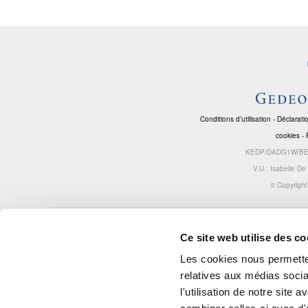
Conditions d’utilisation
-
Déclaratio
cookies
-
KEDP/DADG1W/BENL
V.U.: Isabelle D
© Copyrigh
Le responsable et sponsor de ce site internet est Gedeon Richter Benelux S
Ce site web utilise des co
| Noordkustlaan 16A, bus 5, 1702 Groot-Bijgaarden (Dilbeek), la Belgique | T
BE 0844 129 731 – RPM Bruxelles
Les cookies nous permetten
info.benelux@gedeonrichter.eu
| IBAN BE97 0016 6570 8349 - BIC BNP
relatives aux médias socia
Paribas Fortis (SWIFT) : GEBABEBB
l'utilisation de notre site