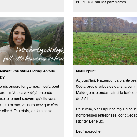
l’EE/DRSP sur les paramètres ...
ennent vos ovules lorsque vous
Natuurpunt
z ?
Aujourd'hui, Natuurpunt a planté prè
ttends encore longtemps, il sera peut-
000 arbres et arbustes dans la com
 tard... » Vous avez déjà entendu
Maldegem, étendant ainsi la forêt de
ase tellement souvent qu’elle vous
de 2,5 ha.
 Ou, au mieux, vous trouvez que c’est
Pour cela, Natuurpunt a reçu le sout
le cliché. Toutefois, les femmes qui
nombreuses entreprises, dont Gede
.
Richter Benelux.
Leur approche ...