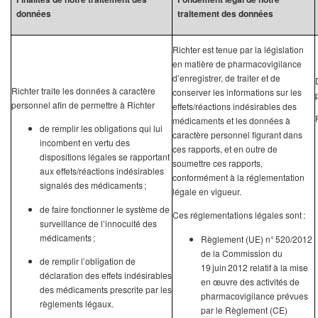
données
traitement des données
Richter est tenue par la législation
en matière de pharmacovigilance
d’enregistrer, de traiter et de
Richter traite les données à caractère
conserver les informations sur les
personnel afin de permettre à Richter
effets/réactions indésirables des
médicaments et les données à
de remplir les obligations qui lui
caractère personnel figurant dans
incombent en vertu des
ces rapports, et en outre de
dispositions légales se rapportant
soumettre ces rapports,
aux effets/réactions indésirables
conformément à la réglementation
signalés des médicaments ;
légale en vigueur.
de faire fonctionner le système de
Ces réglementations légales sont :
surveillance de l’innocuité des
médicaments ;
Règlement (UE) n° 520/2012
de la Commission du
de remplir l’obligation de
19 juin 2012 relatif à la mise
déclaration des effets indésirables
en œuvre des activités de
des médicaments prescrite par les
pharmacovigilance prévues
règlements légaux.
par le Règlement (CE)