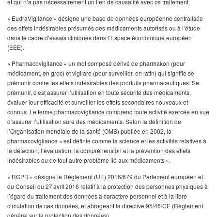
et qui n’a pas nécessairement un lien de causalité avec ce traitement.
« EudraVigilance » désigne une base de données européenne centralisée
des effets indésirables présumés des médicaments autorisés ou à l’étude
dans le cadre d’essais cliniques dans l’Espace économique européen
(EEE).
« Pharmacovigilance » un mot composé dérivé de pharmakon (pour
médicament, en grec) et vigilare (pour surveiller, en latin) qui signifie se
prémunir contre les effets indésirables des produits pharmaceutiques. Se
prémunir, c’est assurer l’utilisation en toute sécurité des médicaments,
évaluer leur efficacité et surveiller les effets secondaires nouveaux et
connus. Le terme pharmacovigilance comprend toute activité exercée en vue
d’assurer l’utilisation sûre des médicaments. Selon la définition de
l’Organisation mondiale de la santé (OMS) publiée en 2002, la
pharmacovigilance « est définie comme la science et les activités relatives à
la détection, l’évaluation, la compréhension et la prévention des effets
indésirables ou de tout autre problème lié aux médicaments ».
« RGPD » désigne le Règlement (UE) 2016/679 du Parlement européen et
du Conseil du 27 avril 2016 relatif à la protection des personnes physiques à
l’égard du traitement des données à caractère personnel et à la libre
circulation de ces données, et abrogeant la directive 95/46/CE (Règlement
général sur la protection des données).