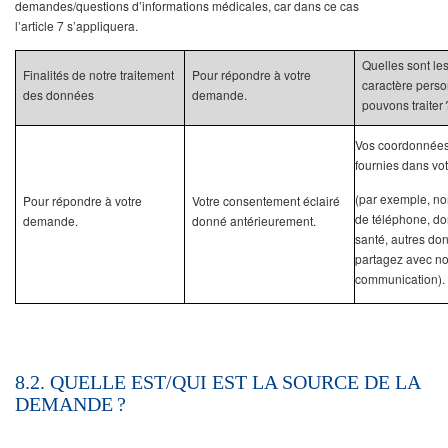
demandes/questions d’informations médicales, car dans ce cas
l’article 7 s’appliquera.
Quelles sont le
Finalités de notre traitement
Pour répondre à votre
caractère pers
des données
demande.
pouvons traiter
Vos coordonnées
fournies dans v
(par exemple, no
Pour répondre à votre
Votre consentement éclairé
de téléphone, do
demande.
donné antérieurement.
santé, autres do
partagez avec no
communication).
8.2. QUELLE EST/QUI EST LA SOURCE DE LA
DEMANDE ?