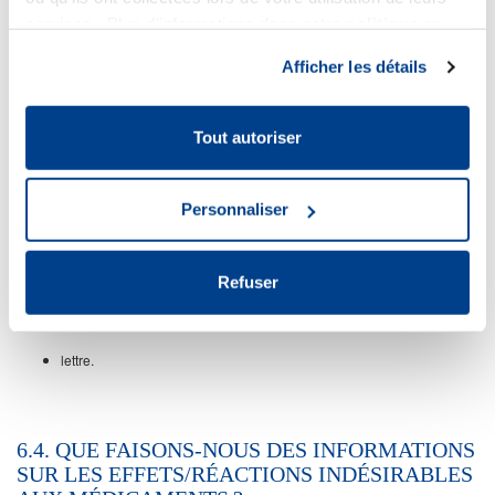
6.3. FORMES DE RÉCEPTION DES
services. Plus d'informations dans notre
politique en
INFORMATIONS
matière de cookies
.
Afficher les détails
Richter peut recevoir des informations adressées directement à Richter sur
les effets/réactions indésirables des médicaments sous les formes ci-
Tout autoriser
dessous, par les voies indiquées ci-dessous :
Électronique - écrit / postal - écrit / personnel - oral
Personnaliser
communication par courriel ;
communication personnelle ;
Refuser
communication téléphonique ;
les sites Internet de Richter, les médias sociaux ;
lettre.
6.4. QUE FAISONS-NOUS DES INFORMATIONS
SUR LES EFFETS/RÉACTIONS INDÉSIRABLES