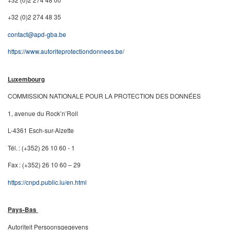
+32 (0)2 274 48 35
contact@apd-gba.be
https://www.autoriteprotectiondonnees.be/
Luxembourg
COMMISSION NATIONALE POUR LA PROTECTION DES DONNÉES
1, avenue du Rock’n’Roll
L-4361 Esch-sur-Alzette
Tél. : (+352) 26 10 60 - 1
Fax : (+352) 26 10 60 – 29
https://cnpd.public.lu/en.html
Pays-Bas
Autoriteit Persoonsgegevens