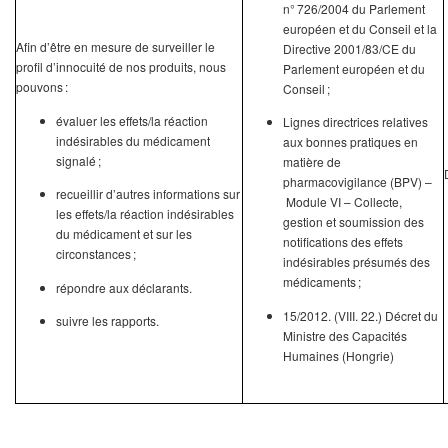
n° 726/2004 du Parlement
européen et du Conseil et la
Afin d’être en mesure de surveiller le
Directive 2001/83/CE du
profil d’innocuité de nos produits, nous
Parlement européen et du
pouvons :
Conseil ;
évaluer les effets/la réaction
Lignes directrices relatives
indésirables du médicament
aux bonnes pratiques en
signalé ;
matière de
pharmacovigilance (BPV) –
recueillir d’autres informations sur
Module VI – Collecte,
les effets/la réaction indésirables
gestion et soumission des
du médicament et sur les
notifications des effets
circonstances ;
indésirables présumés des
médicaments ;
répondre aux déclarants.
15/2012. (VIII. 22.) Décret du
suivre les rapports.
Ministre des Capacités
Humaines (Hongrie)