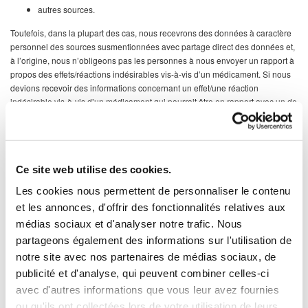
autres sources.
Toutefois, dans la plupart des cas, nous recevrons des données à caractère
personnel des sources susmentionnées avec partage direct des données et,
à l’origine, nous n’obligeons pas les personnes à nous envoyer un rapport à
propos des effets/réactions indésirables vis-à-vis d’un médicament. Si nous
devions recevoir des informations concernant un effet/une réaction
indésirable vis-à-vis d’un médicament qui pourrait être en rapport avec un de
nos produits, nous sommes légalement tenus de recueillir des informations
sur le cas et de le traiter selon la procédure définie de pharmacovigilance. Il
en résulte que nous sommes requis par la loi de traiter les données à
caractère personnel, après avoir pris connaissance desdites données.
Ce site web utilise des cookies.
Veuillez noter que les professionnels de la santé sont tenus par la loi de
Les cookies nous permettent de personnaliser le contenu
déclarer les effets indésirables des médicaments sur lesquels ils reçoivent
des informations.
et les annonces, d'offrir des fonctionnalités relatives aux
médias sociaux et d'analyser notre trafic. Nous
Veuillez également noter que nous sommes toujours obligés d’administrer et
partageons également des informations sur l'utilisation de
d’enregistrer les coordonnées (nom et autres coordonnées) du déclarant des
notre site avec nos partenaires de médias sociaux, de
effets/de la réaction indésirables du médicament.
publicité et d'analyse, qui peuvent combiner celles-ci
avec d'autres informations que vous leur avez fournies
ou qu'ils ont collectées lors de votre utilisation de leurs