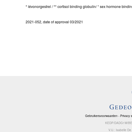
* lévonorgestrel / ** cortisol binding globulin/ ° sex hormone bindi
2021-052, date of approval 03/2021
Gebruikersvoorwaarden
-
Privacy 
KEDP/DADG1W/BENL
V.U.: Isabelle D