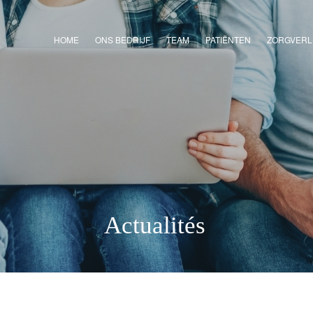
HOME
ONS BEDRIJF
TEAM
PATIËNTEN
ZORGVERL
Actualités