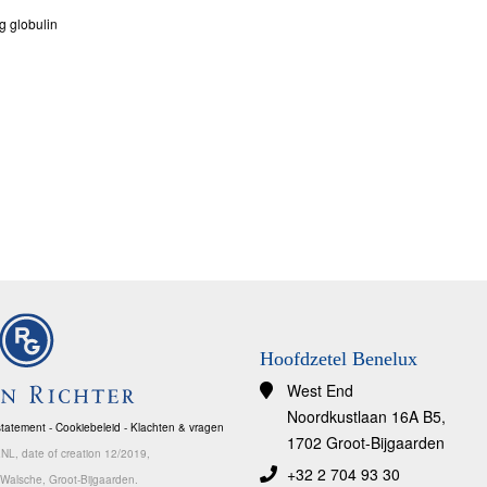
ng globulin
Hoofdzetel Benelux
West End
Noordkustlaan 16A B5,
statement
-
Cookiebeleid
-
Klachten & vragen
1702 Groot-Bijgaarden
, date of creation 12/2019,
+32 2 704 93 30
e Walsche, Groot-Bijgaarden.