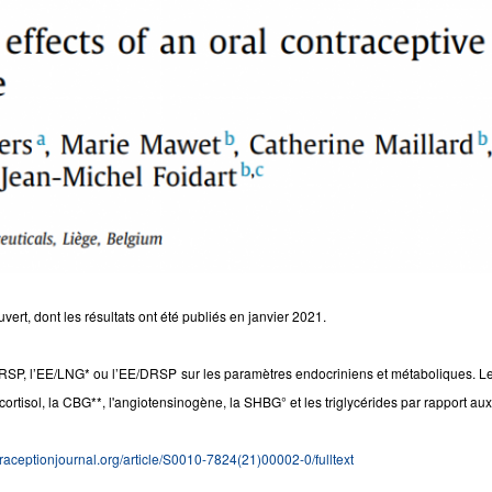
rt, dont les résultats ont été publiés en janvier 2021.
/DRSP, l’EE/LNG* ou l’EE/DRSP sur les paramètres endocriniens et métaboliques. Les
ortisol, la CBG**, l'angiotensinogène, la SHBG° et les triglycérides par rapport a
raceptionjournal.org/article/S0010-7824(21)00002-0/fulltext