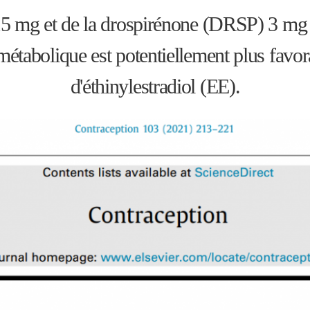
) 15 mg et de la drospirénone (DRSP) 3 mg r
étabolique est potentiellement plus favo
d'éthinylestradiol (EE).