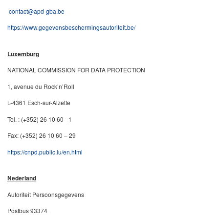
contact@apd-gba.be
https://www.gegevensbeschermingsautoriteit.be/
Luxemburg
NATIONAL COMMISSION FOR DATA PROTECTION
1, avenue du Rock’n’Roll
L-4361 Esch-sur-Alzette
Tel. : (+352) 26 10 60 - 1
Fax: (+352) 26 10 60 – 29
https://cnpd.public.lu/en.html
Nederland
Autoriteit Persoonsgegevens
Postbus 93374