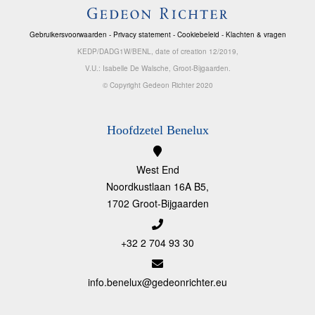
Gebruikersvoorwaarden
-
Privacy statement
-
Cookiebeleid
-
Klachten & vragen
KEDP/DADG1W/BENL, date of creation 12/2019,
V.U.: Isabelle De Walsche, Groot-Bijgaarden.
© Copyright Gedeon Richter 2020
Hoofdzetel Benelux
West End
Noordkustlaan 16A B5,
1702 Groot-Bijgaarden
+32 2 704 93 30
info.benelux@gedeonrichter.eu