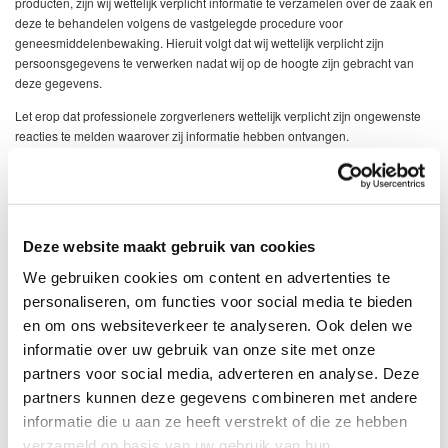
producten, zijn wij wettelijk verplicht informatie te verzamelen over de zaak en
deze te behandelen volgens de vastgelegde procedure voor
geneesmiddelenbewaking. Hieruit volgt dat wij wettelijk verplicht zijn
persoonsgegevens te verwerken nadat wij op de hoogte zijn gebracht van
deze gegevens.
Let erop dat professionele zorgverleners wettelijk verplicht zijn ongewenste
reacties te melden waarover zij informatie hebben ontvangen.
Let er ook op dat wij altijd verplicht zijn de contactgegevens (naam en overige
contactgegevens) van de melder van de bijwerking/ongewenste reactie vast
te leggen.
Deze website maakt gebruik van cookies
We gebruiken cookies om content en advertenties te
6.3. VORMEN VAN DE TE ONTVANGEN
personaliseren, om functies voor social media te bieden
INFORMATIE
en om ons websiteverkeer te analyseren. Ook delen we
informatie over uw gebruik van onze site met onze
Richter kan informatie over bijwerkingen/ongewenste reacties die direct is
partners voor social media, adverteren en analyse. Deze
gericht aan Richter ontvangen in de volgende vormen, via de volgende
partners kunnen deze gegevens combineren met andere
kanalen:
informatie die u aan ze heeft verstrekt of die ze hebben
Elektronisch – schriftelijk/brief – schriftelijk/persoonlijk – mondeling
verzameld op basis van uw gebruik van hun