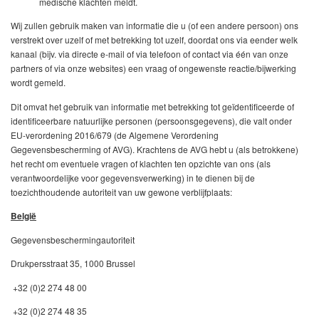
medische klachten meldt.
Wij zullen gebruik maken van informatie die u (of een andere persoon) ons
verstrekt over uzelf of met betrekking tot uzelf, doordat ons via eender welk
kanaal (bijv. via directe e-mail of via telefoon of contact via één van onze
partners of via onze websites) een vraag of ongewenste reactie/bijwerking
wordt gemeld.
Dit omvat het gebruik van informatie met betrekking tot geïdentificeerde of
identificeerbare natuurlijke personen (persoonsgegevens), die valt onder
EU-verordening 2016/679 (de Algemene Verordening
Gegevensbescherming of AVG). Krachtens de AVG hebt u (als betrokkene)
het recht om eventuele vragen of klachten ten opzichte van ons (als
verantwoordelijke voor gegevensverwerking) in te dienen bij de
toezichthoudende autoriteit van uw gewone verblijfplaats:
België
Gegevensbeschermingautoriteit
Drukpersstraat 35, 1000 Brussel
+32 (0)2 274 48 00
+32 (0)2 274 48 35