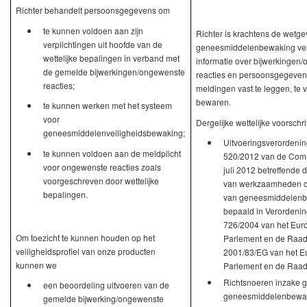
Richter behandelt persoonsgegevens om
te kunnen voldoen aan zijn
Richter is krachtens de wetge
verplichtingen uit hoofde van de
geneesmiddelenbewaking ver
wettelijke bepalingen in verband met
informatie over bijwerkingen
de gemelde bijwerkingen/ongewenste
reacties en persoonsgegeven
reacties;
meldingen vast te leggen, te 
bewaren.
te kunnen werken met het systeem
voor
Dergelijke wettelijke voorschrif
geneesmiddelenveiligheidsbewaking;
Uitvoeringsverordenin
te kunnen voldoen aan de meldplicht
520/2012 van de Com
voor ongewenste reacties zoals
juli 2012 betreffende 
voorgeschreven door wettelijke
van werkzaamheden o
bepalingen.
van geneesmiddelenb
bepaald in Verordenin
726/2004 van het Eur
Om toezicht te kunnen houden op het
Parlement en de Raad 
veiligheidsprofiel van onze producten
2001/83/EG van het E
kunnen we
Parlement en de Raad
Richtsnoeren inzake 
een beoordeling uitvoeren van de
geneesmiddelenbewak
gemelde bijwerking/ongewenste