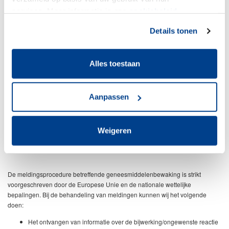
services. Meer informatie in ons
cookiebeleid
.
per e-mail;
persoonlijk bericht;
Details tonen
via de telefoon;
Alles toestaan
via de websites van Richter, social media;
per brief.
Aanpassen
6.4. WAT DOEN WIJ MET DE INFORMATIE
Weigeren
OVER DE BIJWERKING/ONGEWENSTE
REACTIE?
De meldingsprocedure betreffende geneesmiddelenbewaking is strikt
voorgeschreven door de Europese Unie en de nationale wettelijke
bepalingen. Bij de behandeling van meldingen kunnen wij het volgende
doen:
Het ontvangen van informatie over de bijwerking/ongewenste reactie