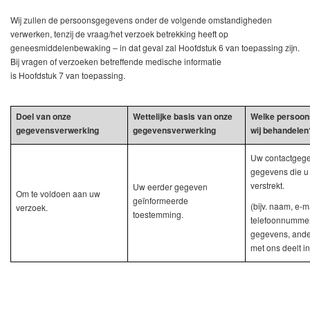
Wij zullen de persoonsgegevens onder de volgende omstandigheden
verwerken, tenzij de vraag/het verzoek betrekking heeft op
geneesmiddelenbewaking – in dat geval zal Hoofdstuk 6 van toepassing zijn.
Bij vragen of verzoeken betreffende medische informatie
is Hoofdstuk 7 van toepassing.
Doel van onze
Wettelijke basis van onze
Welke persoo
gegevensverwerking
gegevensverwerking
wij behandelen
Uw contactgeg
gegevens die u
verstrekt.
Uw eerder gegeven
Om te voldoen aan uw
geïnformeerde
(bijv. naam, e-m
verzoek.
toestemming.
telefoonnummer
gegevens, ande
met ons deelt i